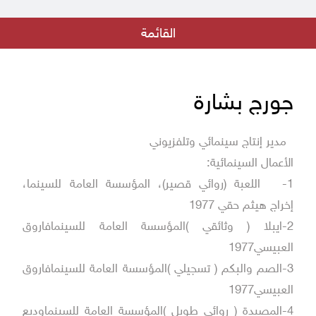
إعلان للكتّاب والمهتمين بتقديم نصوص للإنتاج السينمائي
القائمة
بيان من جهاد عبده - مدير المؤسسة العامة للسينما
الهوى والشباب و الأمل المنشود
اعلان نتائج مسابقة الفيلم القصير
جورج بشارة
فريق رؤية في دار الفنون بالتعاون مع المؤسسة العامة للسينما
مدير إنتاج سينمائي وتلفزيوني
فيلم أيام الرصاص في عرض خاص في دمشق
الأعمال السينمائية:
بقلب البلد جديد مؤسسة السينما
1-
اللعبة (روائي قصير)، المؤسسة العامة للسينما،
إخراج هيثم حقي 1977
إطلاق مسابقة الفيلم الروائي الطويل الأول لمخرجه
2-ايبلا ( وثائقي )المؤسسة العامة للسينمافاروق
فيلم كما يليق بك على منصة التتويج في مهرجان ليبيا السينمائي في دورته
العبيسي1977
الأولى
3-الصم والبكم ( تسجيلي )المؤسسة العامة للسينمافاروق
العبيسي1977
4-المصيدة ( روائي طويل )المؤسسة العامة للسينماوديع