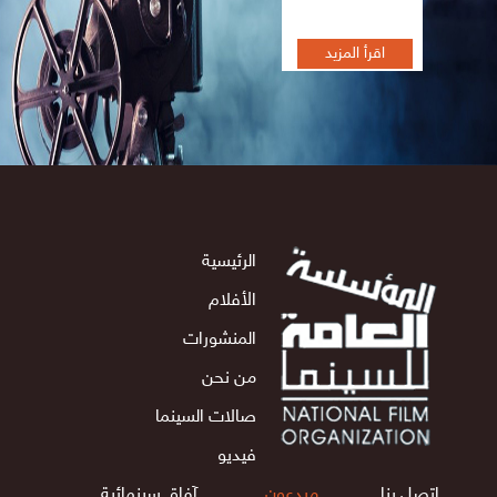
اقرأ المزيد
الرئيسية
الأفلام
المنشورات
من نحن
صالات السينما
فيديو
اتصل بنا
مبدعون
آفاق سينمائية