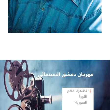
مهرجان دمشق السينمائي
تظاهرة أفلام
الثورة
السورية"