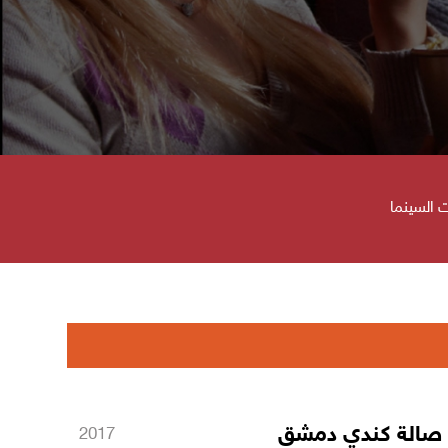
 السينما
صالة كندي دمشق
2017