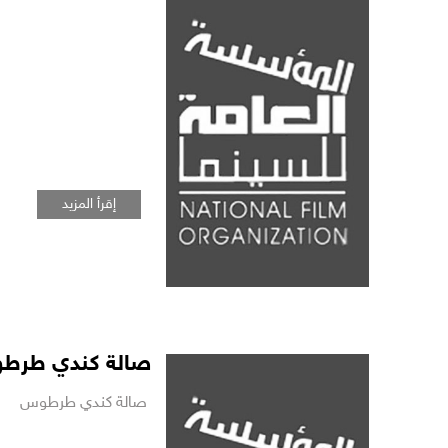
فيلم كما يليق بك على منصة التتويج في مهرجان ليبيا الس
الأولى
إقرأ المزيد
صالة كندي طرط
صالة كندي طرطوس