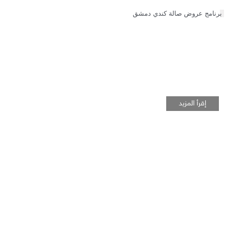
برنامج عروض صالة كندي دمشق 
إقرأ المزيد