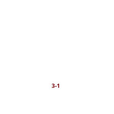
1-3
م