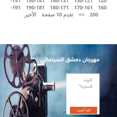
151-
141-150
131-140
121-130
120
191-
181-190
171-180
161-170
160
200
>>
تقدم 10 صفحة
الأخير
مهرجان دمشق السينمائي
تظاهرة أفلام
الثورة
السورية"
اقرأ المزيد