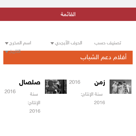
بيان من جهاد عبده - مدير المؤسسة العامة للسينما
القائمة
الهوى والشباب و الأمل المنشود
اعلان نتائج مسابقة الفيلم القصير
تصنيف حسب
الحرف الأبجدي
اسم المخرج
فريق رؤية في دار الفنون بالتعاون مع المؤسسة العامة للسينما
التاريخ
أفلام دعم الشباب
فيلم أيام الرصاص في عرض خاص في دمشق
بقلب البلد جديد مؤسسة السينما
زمن
صلصال
2016
إطلاق مسابقة الفيلم الروائي الطويل الأول لمخرجه
2016
سنة الإنتاج:
سنة
فيلم كما يليق بك على منصة التتويج في مهرجان ليبيا السينمائي في دورته
2016
الإنتاج:
الأولى
2016