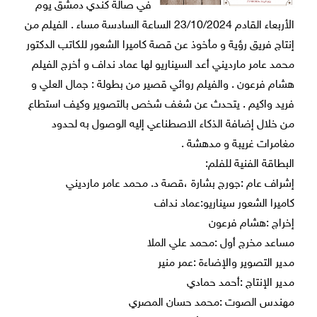
في صالة كندي دمشق يوم
الأربعاء القادم 23/10/2024 الساعة السادسة مساء . الفيلم من
إنتاج فريق رؤية و مأخوذ عن قصة كاميرا الشعور للكاتب الدكتور
محمد عامر مارديني أعد السيناريو لها عماد نداف و أخرج الفيلم
هشام فرعون . والفيلم روائي قصير من بطولة : جمال العلي و
فريد واكيم . يتحدث عن شغف شخص بالتصوير وكيف استطاع
من خلال إضافة الذكاء الاصطناعي إليه الوصول به لحدود
مغامرات غريبة و مدهشة .
البطاقة الفنية للفلم:
إشراف عام :جورج بشارة ،قصة د. محمد عامر مارديني
كاميرا الشعور سيناريو:عماد نداف
إخراج :هشام فرعون
مساعد مخرج أول :محمد علي الملا
مدير التصوير والإضاءة :عمر منير
مدير الإنتاج :أحمد حمادي
مهندس الصوت :محمد حسان المصري