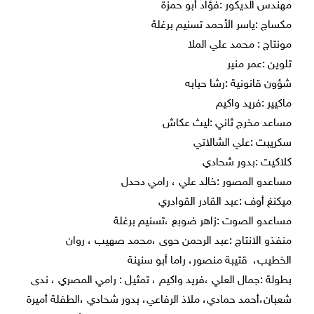
مهندس الديكور :فؤاد أبو حمزة
مكساج :ياسر الأحمد تسنيم برغلة
مونتاج : محمد علي الملا
تلوين :عمر منير
شؤون قانونية :رشا حبابه
ماكيير :فريد واكيم
مساعد مخرج ثاني :ليث عكاش
سكريبت :علي الشالاتي
كلاكيت :بدور شحادي
مساعدو المصور :خالد علي ، رامي دحدل
ميكنغ أوف :عبد القادر القوادري
مساعدو الصوت :زاهر ضوبع ،تسنيم برغلة
منفذو الانتاج :عبد الرحمن حوى ،محمد صهيب ، روان
الخطيب، قتيبة منصور، راما أبو سنينة
بطولة :جمال العلي ،فريد واكيم ، تمثيل : رامي المصري ، ندى
شعبان،أحمد حمادي، ملاذ الرفاعي، بدور شحادي ،الطفلة أميرة