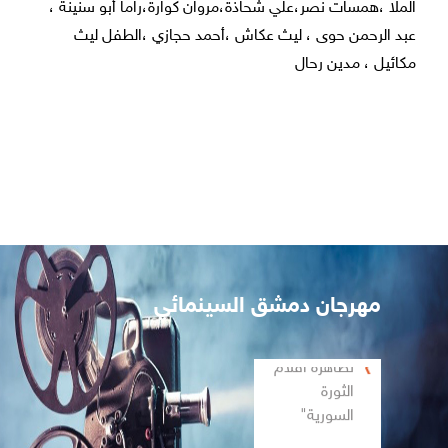
الملا ،همسات نصر،علي شحاذة،مروان كوارة،راما أبو سنينة ،
عبد الرحمن حوى ، ليث عكاش ،أحمد حجازي ،الطفل ليث
مكائيل ، مدين رحال
مهرجان دمشق السينمائي
تظاهرة أفلام
الثورة
السورية"