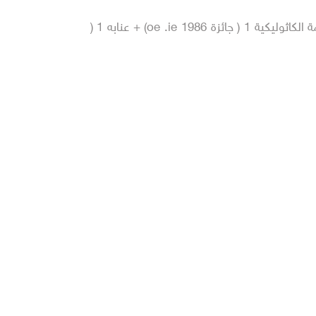
قرطاج 1 (جائزة التمثيل – نائلة الاطرش 1986 ) + المنظمة الكاثوليكية 1 ( جائزة oe .ie 1986) + عنابه 1 (