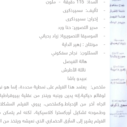
- المدة: 115 دقيقة - ملون
ينمائي في دورته
- تأليف: سميرذكرى
- إخراج: سميرذكرى
- مدير التصوير: حنا ورد
- الموسيقا التصويرية: زياد رحباني
- مونتاج : زهير الداية
- الممثلون: نجاح سفكوني
هالة الفيصل
نائلة الأطرش
عبيدو باشا
ملخص: يعتمد هذا الفيلم على نمطية محددة، إنما هو نو
لوقائع حياتية.إنه يدين وينبه وينذر من عقلية بيروقراطية
اتجاه آخر من الإحباط.وكملخص، يروي الفيلم المشكلا
وطـموحه تشكيل أوركسترا كلاسيكية، لكنه لم يتمكن 
الفيلم يشير إلى المأزق الحضـاري الذي نعيشه ويتخذ من ال