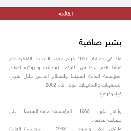
بيان من جهاد عبده - مدير المؤسسة العامة للسينما
القائمة
الهوى والشباب و الأمل المنشود
اعلان نتائج مسابقة الفيلم القصير
بشير صافية
فريق رؤية في دار الفنون بالتعاون مع المؤسسة العامة للسينما
ولد في دمشق 1937 خريج معهد السينما بالقاهرة عام
فيلم أيام الرصاص في عرض خاص في دمشق
1964 قدم عددا من الأفلام التسجيلية والروائية لصالح
بقلب البلد جديد مؤسسة السينما
المؤسسة العامة للسينما وللقطاع الخاص خلال فترتي
إطلاق مسابقة الفيلم الروائي الطويل الأول لمخرجه
السبعينات والثمانينات. توفي عام 2002
فيلموغرافيا
فيلم كما يليق بك على منصة التتويج في مهرجان ليبيا السينمائي في دورته
الأولى
وثائقي ملون 1966 المؤسسة العامة للسينما على
ضفاف العاصي
وثائقي أبيض وأسود 1968 المؤسسة العامة