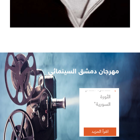
مهرجان دمشق السينمائي
تظاهرة أفلام
الثورة
السورية"
اقرأ المزيد